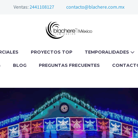
Ventas:
2441108127
contacto@blachere.com.mx
RCIALES
PROYECTOS TOP
TEMPORALIDADES
B
BLOG
PREGUNTAS FRECUENTES
CONTACT