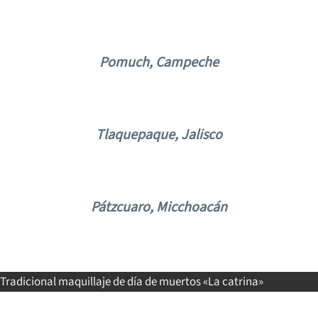
Pomuch, Campeche
Tlaquepaque, Jalisco
Pátzcuaro, Micchoacán
Tradicional maquillaje de día de muertos «La catrina»